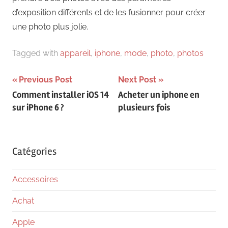
d’exposition différents et de les fusionner pour créer
une photo plus jolie.
Tagged with
appareil
,
iphone
,
mode
,
photo
,
photos
Navigation
Previous Post
Next Post
Comment installer iOS 14
Acheter un iphone en
de
sur iPhone 6 ?
plusieurs fois
l’article
Catégories
Accessoires
Achat
Apple