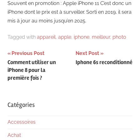
Souvent en promotion : Apple iPhone 11 C’est donc un
iPhone dont le prix est à surveiller. Sorti en 2019, il sera
mis à jour au moins jusqu’en 2025.
Tagged with
appareil
,
apple
,
iphone
,
meilleur
,
photo
Navigation
Previous Post
Next Post
Comment utiliser un
Iphone 6s reconditionné
de
iPhone 8 pour la
l’article
première fois ?
Catégories
Accessoires
Achat