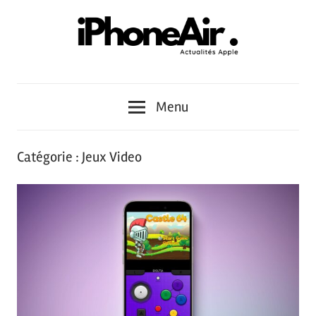
Skip
to
content
iPhone
iPhone
Univers
Menu
Air
–
Catégorie :
Jeux Video
Achat
–
Reconditionné
–