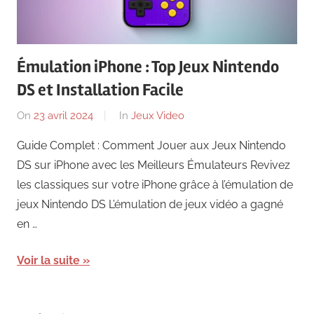
News
Émulation iPhone : Top Jeux Nintendo
DS et Installation Facile
On
23 avril 2024
By
In
Jeux Video
Falquier
Guide Complet : Comment Jouer aux Jeux Nintendo
Guillaume
DS sur iPhone avec les Meilleurs Émulateurs Revivez
les classiques sur votre iPhone grâce à l’émulation de
jeux Nintendo DS L’émulation de jeux vidéo a gagné
en …
Voir la suite