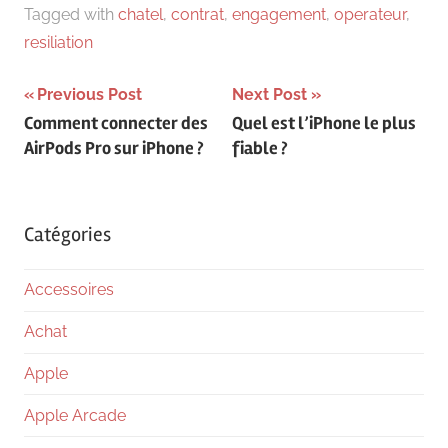
Tagged with
chatel
,
contrat
,
engagement
,
operateur
,
resiliation
Navigation
Previous Post
Next Post
Comment connecter des
Quel est l’iPhone le plus
de
AirPods Pro sur iPhone ?
fiable ?
l’article
Catégories
Accessoires
Achat
Apple
Apple Arcade