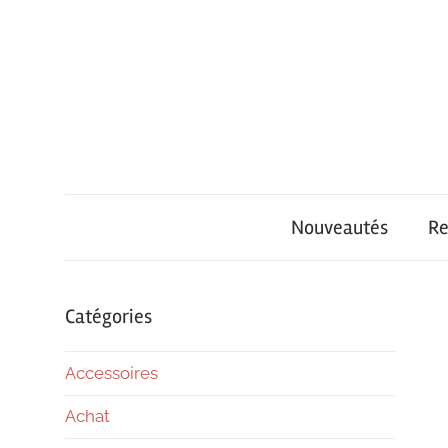
Skip
to
content
iPhone
iPhone
Univers
Nouveautés
Re
Air
–
Catégories
Accessoires
Achat
Achat