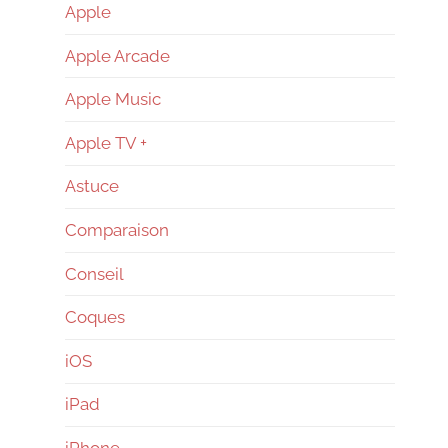
–
Apple
Apple Arcade
Reconditionné
Apple Music
–
Apple TV +
Astuce
News
Comparaison
Conseil
Coques
iOS
iPad
iPhone