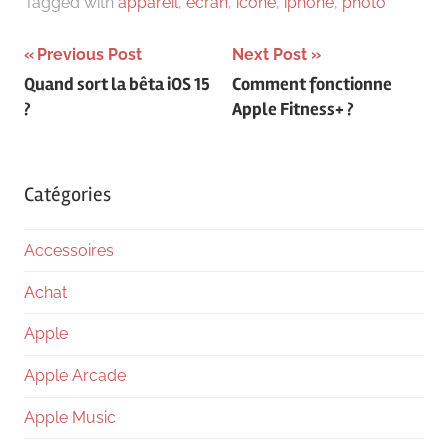
Tagged with
appareil
,
ecran
,
icone
,
iphone
,
photo
Navigation
Previous Post
Next Post
Quand sort la bêta iOS 15
Comment fonctionne
de
?
Apple Fitness+ ?
l’article
Catégories
Accessoires
Achat
Apple
Apple Arcade
Apple Music