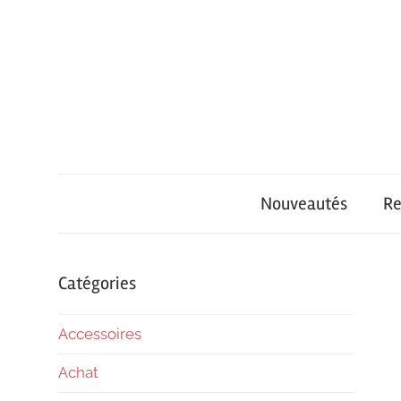
Skip
to
content
iPhone
iPhone
Univers
Nouveautés
Re
Air
–
Catégories
Accessoires
Achat
Achat