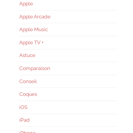
–
Apple
Apple Arcade
Reconditionné
Apple Music
–
Apple TV +
Astuce
News
Comparaison
Conseil
Coques
iOS
iPad
iPhone