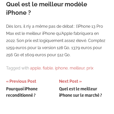
Quel est le meilleur modèle
iPhone ?
Dès lors, il n’y a même pas de débat : l’iPhone 13 Pro
Max est le meilleur iPhone qu’Apple fabriquera en
2022. Son prix est logiquement assez élevé. Comptez
1259 euros pour la version 128 Go, 1379 euros pour
256 Go et 1609 euros pour 512 Go.
Tagged with
apple
,
fiable
,
iphone
,
meilleur
,
prix
Navigation
Previous Post
Next Post
Pourquoi iPhone
Quel est le meilleur
de
reconditionné ?
iPhone sur le marché ?
l’article