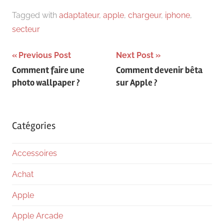
Tagged with
adaptateur
,
apple
,
chargeur
,
iphone
,
secteur
Navigation
Previous Post
Next Post
Comment faire une
Comment devenir bêta
de
photo wallpaper ?
sur Apple ?
l’article
Catégories
Accessoires
Achat
Apple
Apple Arcade