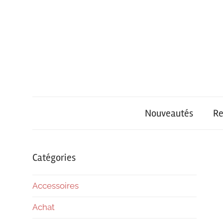
Skip
to
content
iPhone
iPhone
Univers
Nouveautés
Re
Air
–
Catégories
Accessoires
Achat
Achat