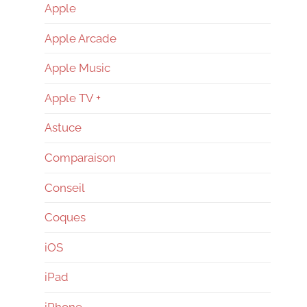
–
Apple
Apple Arcade
Reconditionné
Apple Music
–
Apple TV +
Astuce
News
Comparaison
Conseil
Coques
iOS
iPad
iPhone