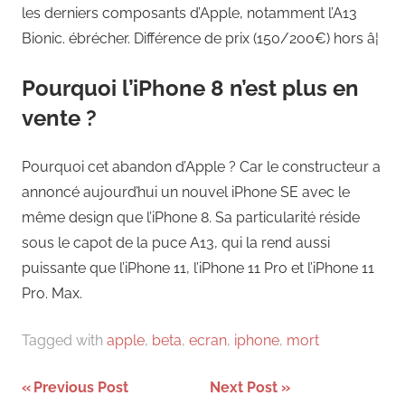
les derniers composants d’Apple, notamment l’A13
Bionic. ébrécher. Différence de prix (150/200€) hors â¦
Pourquoi l’iPhone 8 n’est plus en
vente ?
Pourquoi cet abandon d’Apple ? Car le constructeur a
annoncé aujourd’hui un nouvel iPhone SE avec le
même design que l’iPhone 8. Sa particularité réside
sous le capot de la puce A13, qui la rend aussi
puissante que l’iPhone 11, l’iPhone 11 Pro et l’iPhone 11
Pro. Max.
Tagged with
apple
,
beta
,
ecran
,
iphone
,
mort
Navigation
Previous Post
Next Post