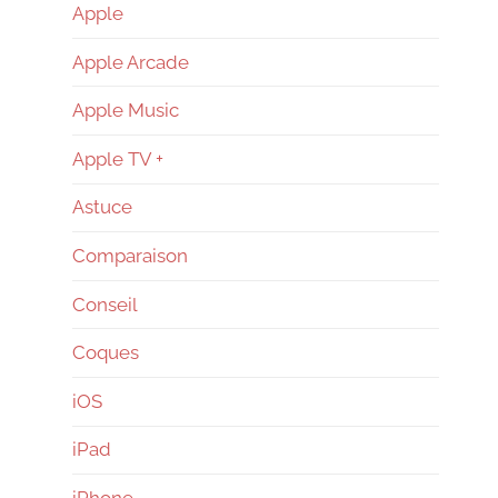
–
Apple
Apple Arcade
Reconditionné
Apple Music
–
Apple TV +
Astuce
News
Comparaison
Conseil
Coques
iOS
iPad
iPhone