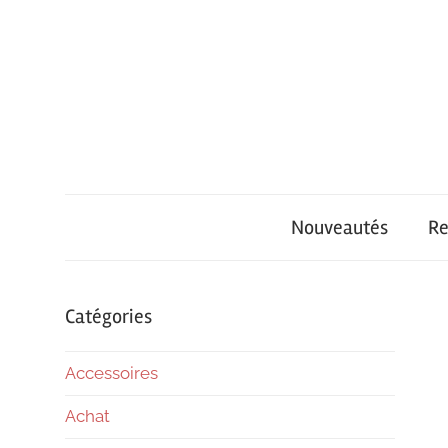
Skip
to
content
iPhone
iPhone
Univers
Nouveautés
Re
Air
–
Catégories
Accessoires
Achat
Achat