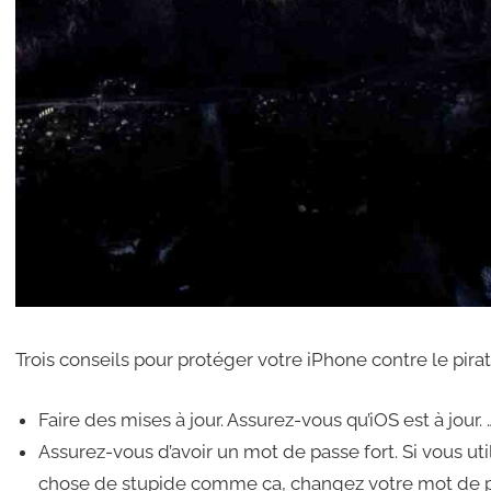
Trois conseils pour protéger votre iPhone contre le pira
Faire des mises à jour. Assurez-vous qu’iOS est à jour. 
Assurez-vous d’avoir un mot de passe fort. Si vous u
chose de stupide comme ça, changez votre mot de 