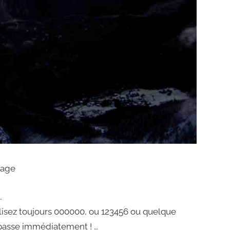
tage
…
tilisez toujours 000000, ou 123456 ou quelque
passe immédiatement ! …