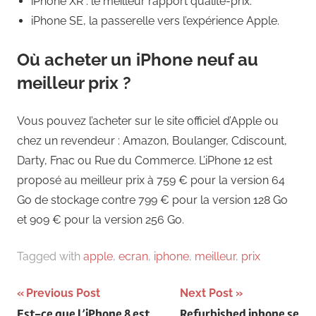
iPhone XR : le meilleur rapport qualité-prix.
iPhone SE, la passerelle vers l’expérience Apple.
Où acheter un iPhone neuf au
meilleur prix ?
Vous pouvez l’acheter sur le site officiel d’Apple ou
chez un revendeur : Amazon, Boulanger, Cdiscount,
Darty, Fnac ou Rue du Commerce. L’iPhone 12 est
proposé au meilleur prix à 759 € pour la version 64
Go de stockage contre 799 € pour la version 128 Go
et 909 € pour la version 256 Go.
Tagged with
apple
,
ecran
,
iphone
,
meilleur
,
prix
Navigation
Previous Post
Next Post
Est-ce que l’iPhone 8 est
Refurbished iphone se