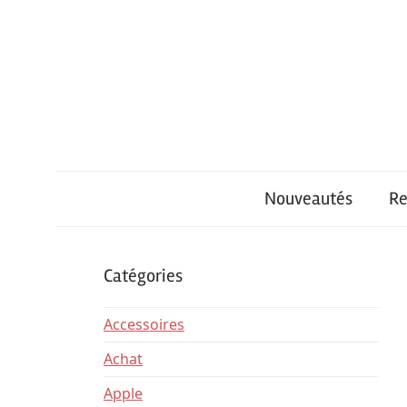
Skip
to
content
iPhone
iPhone
Univers
Nouveautés
Re
Air
Catégories
–
Accessoires
Achat
Achat
Apple