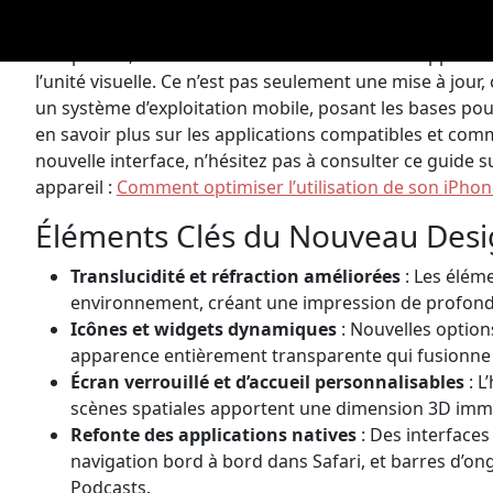
évolutions de l’interface utilisateur sont un témoignag
l’expérience iPhone de fond en comble. Que ce soit su
compatible, l’utilisateur sentira cette nouvelle approche q
l’unité visuelle. Ce n’est pas seulement une mise à jour
un système d’exploitation mobile, posant les bases po
en savoir plus sur les applications compatibles et com
nouvelle interface, n’hésitez pas à consulter ce guide 
appareil :
Comment optimiser l’utilisation de son iPho
Éléments Clés du Nouveau Desig
Translucidité et réfraction améliorées
: Les éléme
environnement, créant une impression de profonde
Icônes et widgets dynamiques
: Nouvelles option
apparence entièrement transparente qui fusionne a
Écran verrouillé et d’accueil personnalisables
: L
scènes spatiales apportent une dimension 3D imm
Refonte des applications natives
: Des interface
navigation bord à bord dans Safari, et barres d’on
Podcasts.