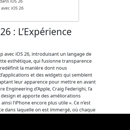
 dans iOS 26
 avec iOS 26
 26 : L’Expérience
p avec iOS 26, introduisant un langage de
ette esthétique, qui fusionne transparence
le redéfinit la manière dont nous
d’applications et des widgets qui semblent
daptant leur apparence pour mettre en avant
re Engineering d’Apple, Craig Federighi, l’a
 design et apporte des améliorations
ainsi l’iPhone encore plus utile ». Ce n’est
nce dans laquelle on est immergé, où chaque
design global du système s’harmonise,
es utilisateurs d’Apple attendaient. Le fond