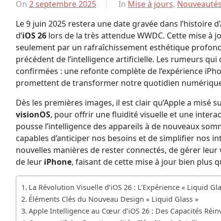
On
2 septembre 2025
By
In
Mise à jours
,
Nouveauté
Falquier
Le 9 juin 2025 restera une date gravée dans l’histoire d
Guillaume
d’
iOS 26
lors de la très attendue WWDC. Cette mise à j
seulement par un rafraîchissement esthétique profond,
précédent de l’intelligence artificielle. Les rumeurs qu
confirmées : une refonte complète de l’expérience iPh
promettent de transformer notre quotidien numérique
Dès les premières images, il est clair qu’Apple a misé s
visionOS
, pour offrir une fluidité visuelle et une intera
pousse l’intelligence des appareils à de nouveaux somm
capables d’anticiper nos besoins et de simplifier nos in
nouvelles manières de rester connectés, de gérer leur 
de leur
iPhone
, faisant de cette mise à jour bien plus q
La Révolution Visuelle d’iOS 26 : L’Expérience « Liquid Gla
Éléments Clés du Nouveau Design « Liquid Glass »
Apple Intelligence au Cœur d’iOS 26 : Des Capacités Réin