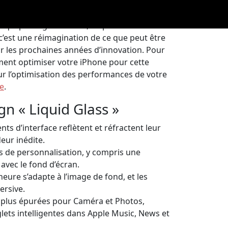
e de la volonté d’Apple de repenser
r un
iPhone 16
ou un modèle antérieur
ui privilégie la clarté, l’expressivité et
, c’est une réimagination de ce que peut être
ur les prochaines années d’innovation. Pour
ment optimiser votre iPhone pour cette
sur l’optimisation des performances de votre
ne
.
n « Liquid Glass »
nts d’interface reflètent et réfractent leur
ur inédite.
s de personnalisation, y compris une
vec le fond d’écran.
’heure s’adapte à l’image de fond, et les
ersive.
s plus épurées pour Caméra et Photos,
glets intelligentes dans Apple Music, News et