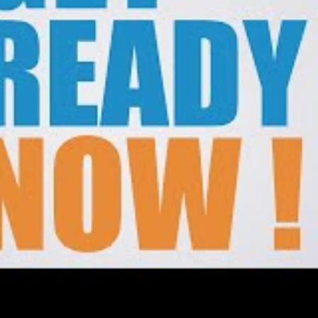
us détaillés sur
TechRadar France
. Cette
 l’utilisateur retrouvera une expérience
to buy a refurbished iPhone?
sophie de design n’est pas exclusive aux
, les développeurs tiers ont désormais la
namiques dans leurs propres applications.
dre à l’ensemble de l’
App Store
, offrant une
te ouverture aux développeurs est cruciale
n. Un utilisateur, par exemple, pourrait
e ses graphiques et ses menus adoptent les
 applications natives d’Apple, créant une
rres de navigation, désormais souvent
l à l’ergonomie des grands
iPhone
, facilitant
objectif est de « donner l’impression d’une
comme l’expliquait Mark Gurman. Ces