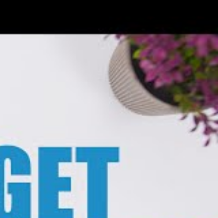
es qui s’animent en 3D lorsque l’on manipule
 considérablement l’expérience quotidienne.
verrouillage. Elle s’étend en profondeur à
ériences familières en quelque chose de neuf
: sa disposition a été simplifiée et épurée,
 utilisateurs de se concentrer pleinement
à elle, bénéficie de nouveaux onglets
ant une navigation plus fluide et une
s. Safari, le navigateur emblématique
ntenu en étendant les pages web du bord
t un accès aisé aux actions courantes telles
mmédiat : une lecture plus immersive et
pple Music
, News et Podcasts, la barre
elligemment lorsque l’utilisateur se
s s’étend à nouveau lors du défilement,
tif d’iOS 26. Ces ajustements ne sont pas
action plus naturelle et plus efficace,
ir la fonctionnalité. Pour découvrir plus de