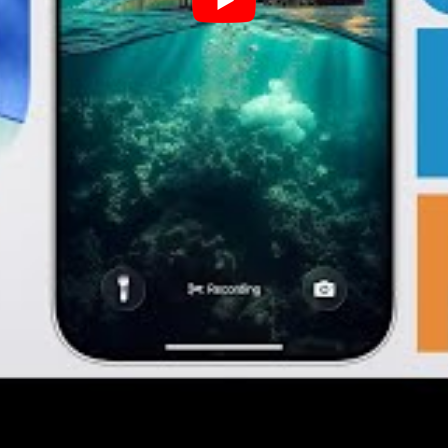
nouveautés visuelles, vous pouvez consulter des aperç
approche globale garantit que, quel que soit l’appareil,
cohérente et esthétiquement plaisante.
Cela pourrait vous interrésser :
Where is it safe 
L’intégration de Liquid Glass et de cette nouvelle philo
applications Apple. Grâce à un ensemble d’API actualisé
capacité d’incorporer ces matériaux et composants dy
Cela signifie que l’aspect « verre liquide » pourra s’éten
cohérence visuelle sur l’ensemble de l’écosystème. Cet
pour l’adoption et l’enrichissement de ce nouveau desig
télécharger une application de fitness et constater qu
mêmes effets de transparence et de profondeur que les
expérience utilisateur plus unifiée et agréable. Les ba
placées en bas de l’écran, sont également un clin d’œi
l’accès d’une seule main à des fonctions essentielles. L’
plus grande unité entre l’individu et les appareils », 