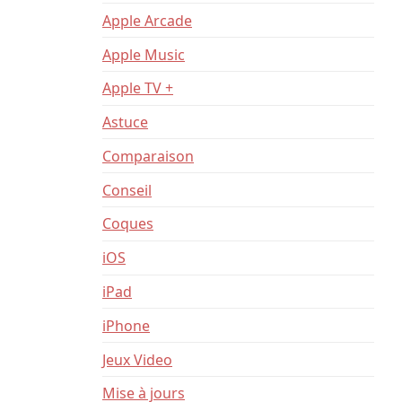
–
Apple Arcade
Reconditionné
Apple Music
Apple TV +
–
Astuce
Comparaison
News
Conseil
Coques
iOS
iPad
iPhone
Jeux Video
Mise à jours