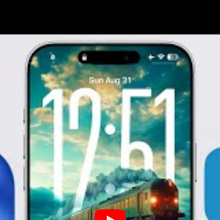
de l’écran verrouillé prend vie avec des scènes spatial
l’iPhone, un détail qui, en apparence minime, enrichit
Cette refonte ne se limite pas à l’écran d’accueil ou de 
travers les applications natives, transformant des exp
et d’intuitif. Prenons l’exemple de l’application
Caméra
éliminant les distractions visuelles pour permettre aux
sur la capture de l’instant. L’application
Photos
, quant 
distincts pour la photothèque et les collections, facilit
organisation plus intuitive de nos souvenirs numérique
d’Apple, a été optimisé pour afficher davantage de co
supérieur au bord inférieur de l’écran, tout en assuran
que le rafraîchissement ou la recherche. L’impact est i
moins d’interruptions. Dans des applications comme
A
d’onglets flottante au-dessus du contenu se rétrécit int
concentre sur le contenu en cours de consultation, pui
illustrant parfaitement la philosophie de design adapta
seulement esthétiques ; ils visent à rendre chaque inter
renforçant la conviction d’Apple que le design doit serv