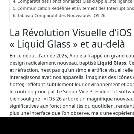
Comparatif des Fonctionnalités Clés d’Apple Intelligence
Communication Redéfinie et Évitement des Interruptions
Tableau Comparatif des Nouveautés iOS 26
La Révolution Visuelle d’iOS
« Liquid Glass » et au-delà
En ce début d’année 2025, Apple a frappé un grand cou
design radicalement nouveau, baptisé
Liquid Glass
. C
et réfraction, n’est pas qu’un simple artifice visuel ; el
interagissons avec nos appareils. Imaginez des icônes 
flotter, reflétant subtilement leur environnement et a
le contenu principal. Le Senior Vice President of Softwa
bien souligné : « iOS 26 arbore un magnifique nouveau
significatives aux fonctionnalités du quotidien, rendant 
plus une interface que l’on observe, mais une expérie
élément visuel gagne en vitalité et en dynamisme. Le 
offrant une sensation de cohésion et de modernité que l