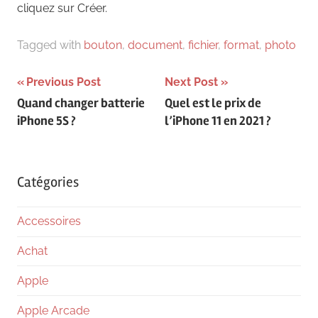
cliquez sur Créer.
Tagged with
bouton
,
document
,
fichier
,
format
,
photo
Navigation
Previous Post
Next Post
Quand changer batterie
Quel est le prix de
de
iPhone 5S ?
l’iPhone 11 en 2021 ?
l’article
Catégories
Accessoires
Achat
Apple
Apple Arcade