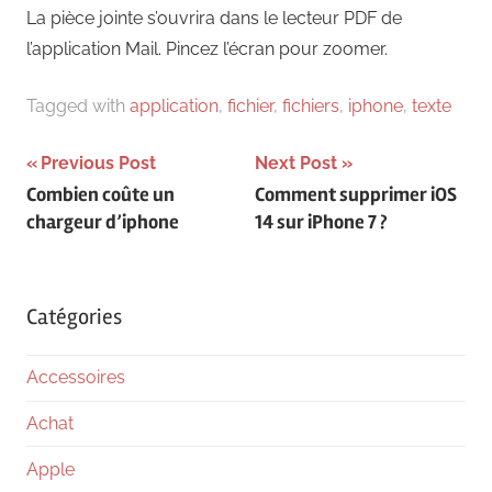
La pièce jointe s’ouvrira dans le lecteur PDF de
l’application Mail. Pincez l’écran pour zoomer.
Tagged with
application
,
fichier
,
fichiers
,
iphone
,
texte
Navigation
Previous Post
Next Post
Combien coûte un
Comment supprimer iOS
de
chargeur d’iphone
14 sur iPhone 7 ?
l’article
Catégories
Accessoires
Achat
Apple