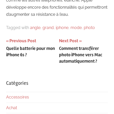
comme les autres téléphones, étanche, Apple
développe encore des fonctionnalités qui permettront
d’augmenter sa résistance à l’eau.
Tagged with
angle
,
grand
,
iphone
,
mode
,
photo
Navigation
Previous Post
Next Post
Quelle batterie pour mon
Comment transférer
de
iPhone 6s ?
photo iPhone vers Mac
l’article
automatiquement ?
Catégories
Accessoires
Achat