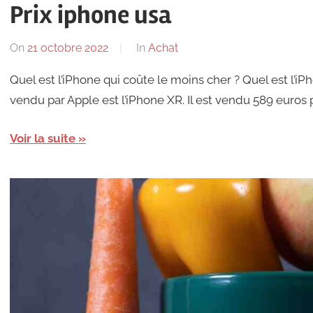
Prix iphone usa
On
21 octobre 2022
By
In
Achat
Quel est l’iPhone qui coûte le moins cher ? Quel est l’i
vendu par Apple est l’iPhone XR. Il est vendu 589 euros 
Voir la suite