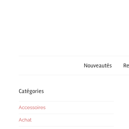
Skip
to
content
iPhone
iPhone
Univers
Nouveautés
Re
Air
–
Catégories
Accessoires
Achat
Achat