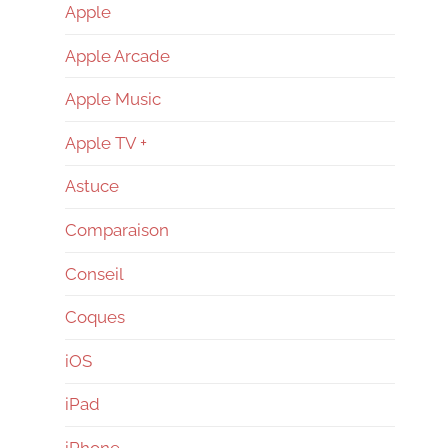
–
Apple
Apple Arcade
Reconditionné
Apple Music
–
Apple TV +
Astuce
News
Comparaison
Conseil
Coques
iOS
iPad
iPhone