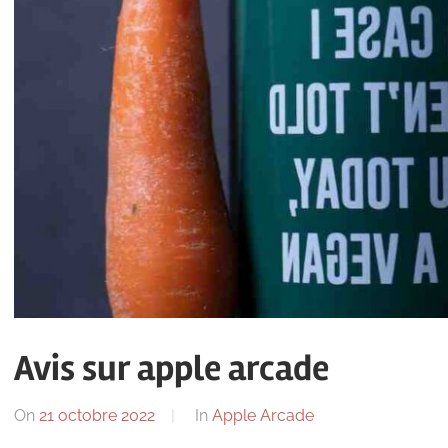
Avis sur apple arcade
On
21 octobre 2022
By
In
Apple Arcade